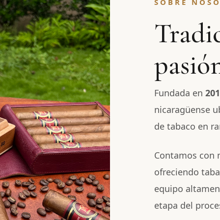
SOBRE NOS
Tradic
pasión
Fundada en
201
nicaragüense u
de tabaco en ra
Contamos con m
ofreciendo taba
equipo altamen
etapa del proce